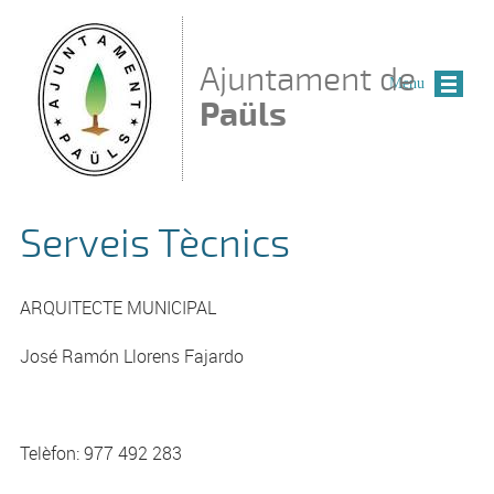
Vés al contingut
Ajuntament de
Menu
Paüls
Serveis Tècnics
ARQUITECTE MUNICIPAL
José Ramón Llorens Fajardo
Telèfon: 977 492 283