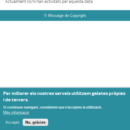
Actualment no hi han activitats per aquesta data
© Missatge de Copyright
Privacy settings
Per millorar els nostres serveis utilitzem galetes pròpies
i de tercers.
Si continueu navegant, considerem que n'accepteu la utilització.
Més informació
Accepto
No, gràcies