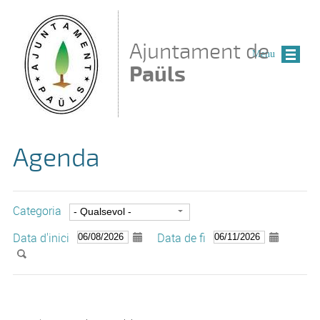
Vés al contingut
Ajuntament de
Menu
Paüls
Agenda
Categoria
Data d'inici
Data de fi