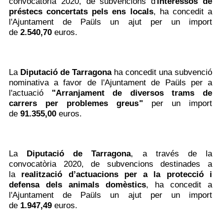
convocatòria 2020, de subvencions
d'
interessos de
préstecs concertats pels ens locals
, ha concedit a
l'Ajuntament de Paüls un ajut per un import
de
2.540,70
euros.
La
Diputació de Tarragona
ha concedit una subvenció
nominativa a favor de l'Ajuntament de Paüls per a
l'actuació
"Arranjament de diversos trams de
carrers per problemes greus"
per un import
de
91.355,00
euros.
La
Diputació de Tarragona
, a través de la
convocatòria 2020, de subvencions destinades a
la
realització d’actuacions per a la protecció i
defensa dels animals domèstics
, ha concedit a
l'Ajuntament de Paüls un ajut per un import
de
1.947,49
euros.