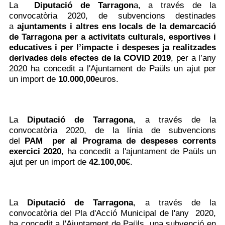
La
Diputació de Tarragon
a,
a través
de la
convocatòria 2020
, de subvencions destinades
a
ajuntaments i altres ens locals de la demarcació
de Tarragona per a activitats culturals, esportives i
educatives i per l’impacte i despeses ja realitzades
derivades dels efectes de la COVID 2019
, per a l’any
2020 ha concedit a l'Ajuntament de Paüls un ajut per
un import de
10.000,00
euros
.
La
Diputació de Tarragona
, a través de la
convocatòria 2020, de la línia de subvencions
del
PAM per al Programa de despeses corrents
exercici 2020
, ha concedit a l'ajuntament de Paüls un
ajut per un import de
42.100,00
€.
La
Diputació de Tarragona
, a través de la
convocatòria del
Pla d'Acció Municipal
de l'any 2020,
ha concedit a l'Ajuntament de Paüls, una subvenció en