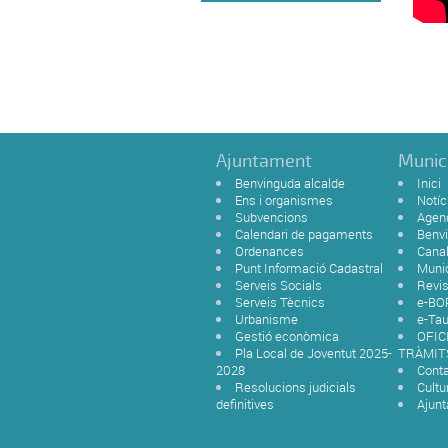
Ajuntament
Munic
Benvinguda alcalde
Inici
Ens i organismes
Notíc
Subvencions
Agen
Calendari de pagaments
Benvi
Ordenances
Canal
Punt Informació Cadastral
Munic
Serveis Socials
Revis
Serveis Tècnics
e-BO
Urbanisme
e-Tau
Gestió econòmica
OFIC
Pla Local de Joventut 2025-
TRÀMIT
2028
Cont
Resolucions judicials
Cultur
definitives
Ajun