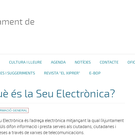
ament de
CULTURA I LLEURE
AGENDA
NOTÍCIES
CONTACTE
OFI
ES I SUGGERIMENTS
REVISTA "EL XIPRER"
E-BOP
è és la Seu Electrònica?
ORMACIÓ GENERAL
u Electrònica és l’adreça electrònica mitjançant la qual l'Ajuntament
üls difon informació i presta serveis als ciutadans, ciutadanes i
ses a través de xarxes de telecomunicacions.