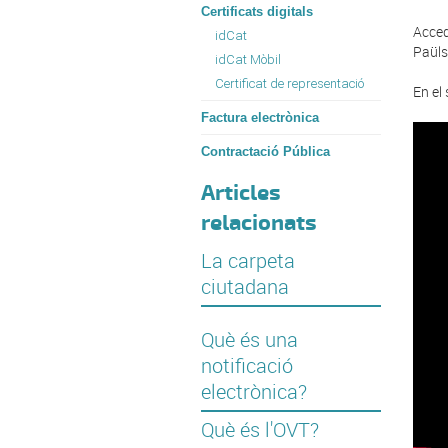
Certificats digitals
Acced
idCat
Paüls
idCat Mòbil
Certificat de representació
En el
Factura electrònica
Contractació Pública
Articles
relacionats
La carpeta
ciutadana
Què és una
notificació
electrònica?
Què és l'OVT?