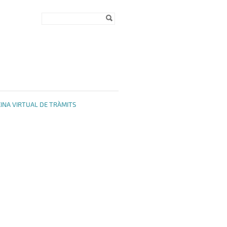
Formulari de
Cerca
cerca
CINA VIRTUAL DE TRÀMITS