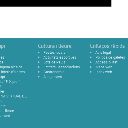
ipi
Cultura i lleure
Enllaços ràpids
Festes locals
Avís legal
ies
Activitats esportives
Política de galetes
da
Jota de Paüls
Accessibilitat
nguda alcalde
Entitats i associacions
Mapa web
 intern d'alertes
Gastronomia
Índex web
ipi
Allotjament
ta "El Xiprer"
P
ler
INA VIRTUAL DE
S
acte
a i lleure
tament