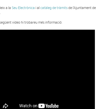
eix a la
Seu Electrònica
i al
catàleg de tràmits
de l'Ajuntament de
.
 següent video hi trobareu més informació: