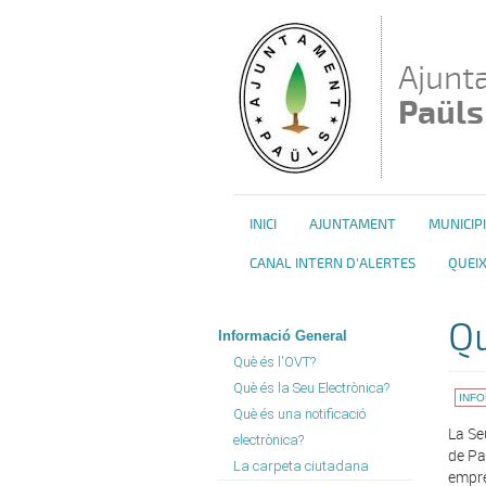
Vés al contingut
Ajunt
Paüls
INICI
AJUNTAMENT
MUNICIPI
CANAL INTERN D'ALERTES
QUEIX
Qu
Informació General
Què és l'OVT?
Què és la Seu Electrònica?
INF
Què és una notificació
La Se
electrònica?
de Pa
La carpeta ciutadana
empre